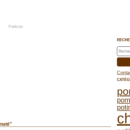
Publicité
RECHE
Contac
CATÉG
po
po
pot
c
omaté"