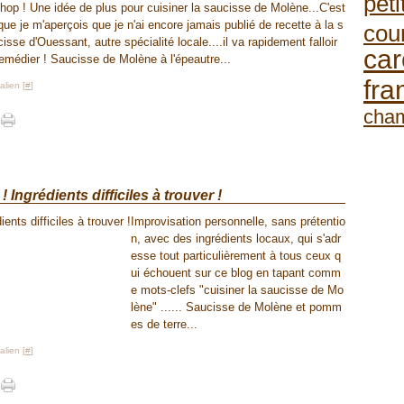
peti
 hop ! Une idée de plus pour cuisiner la saucisse de Molène...C'est
que je m'aperçois que je n'ai encore jamais publié de recette à la s
cou
isse d'Ouessant, autre spécialité locale....il va rapidement falloir
car
remédier ! Saucisse de Molène à l'épeautre...
fra
lien [
#
]
cha
! Ingrédients difficiles à trouver !
Improvisation personnelle, sans prétentio
n, avec des ingrédients locaux, qui s'adr
esse tout particulièrement à tous ceux q
ui échouent sur ce blog en tapant comm
e mots-clefs "cuisiner la saucisse de Mo
lène" ...... Saucisse de Molène et pomm
es de terre...
lien [
#
]