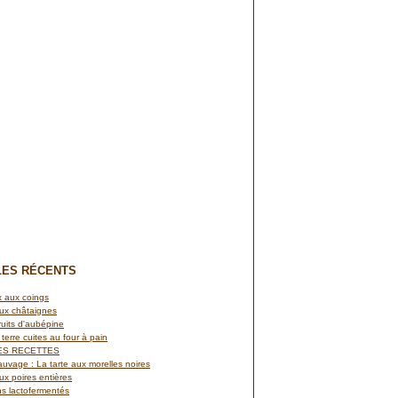
LES RÉCENTS
 aux coings
ux châtaignes
ruits d'aubépine
terre cuites au four à pain
ES RECETTES
auvage : La tarte aux morelles noires
x poires entières
s lactofermentés