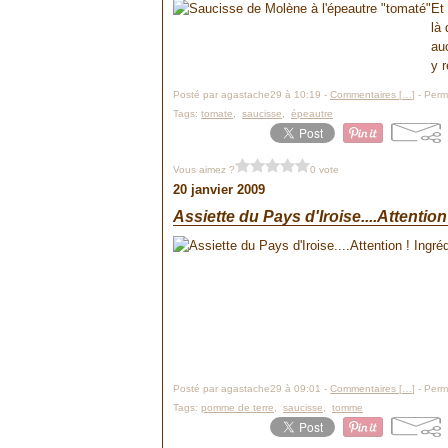
Et
là 
auc
y 
Posté par agastache29 à 10:19 -
Commentaires [
…
]
- Perma
Tags:
tomate
,
saucisse
,
épeautre
Vous aimez ?
0 vote
20 janvier 2009
Assiette du Pays d'Iroise....Attention 
Posté par agastache29 à 09:01 -
Commentaires [
…
]
- Perma
Tags:
pomme de terre
,
saucisse
,
tomme