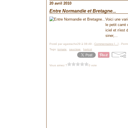
20 avril 2010
Entre Normandie et Bretagne...
Voici une vari
le petit carré
iciel et n'es
siner,...
Posté par agastache29 à 08:49 -
Commentaires [
…
]
- Perma
Tags:
tomate
,
saucisse
,
haricot
Vous aimez ?
0 vote