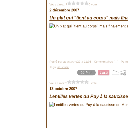
Vous aimez ?
0 vote
2 décembre 2007
Un plat qui "tient au corps" mais fin
Posté par agastache29 à 11:03 -
Commentaires [
…
]
- Perma
Tags:
saucisse
Vous aimez ?
0 vote
13 octobre 2007
Lentilles vertes du Puy à la sauciss