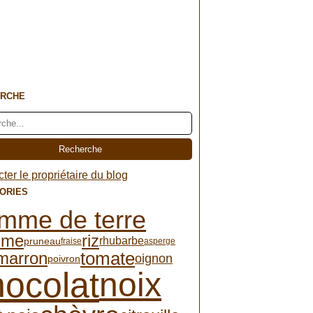
RCHE
ter le propriétaire du blog
ORIES
mme de terre
mme
riz
rhubarbe
pruneau
fraise
asperge
tomate
imarron
oignon
poivron
hocolat
noix