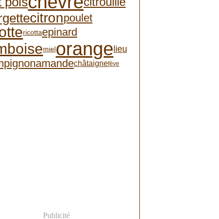
chèvre
t pois
citrouille
citron
rgette
poulet
otte
epinard
ricotta
orange
mboise
lieu
miel
mpignon
amande
châtaigne
fève
Publicité