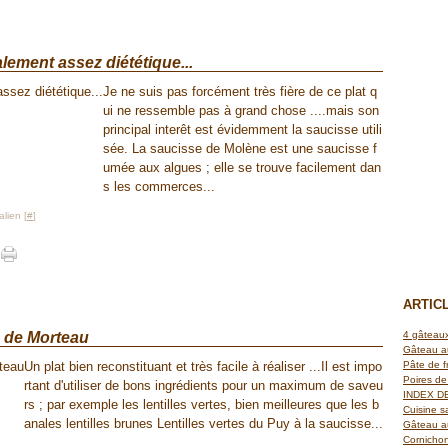
alement assez diététique...
Je ne suis pas forcément très fière de ce plat q
ui ne ressemble pas à grand chose ....mais son
principal interêt est évidemment la saucisse utili
sée. La saucisse de Molène est une saucisse f
umée aux algues ; elle se trouve facilement dan
s les commerces...
lien [
#
]
ARTIC
e de Morteau
4 gâteaux
Gâteau a
Un plat bien reconstituant et très facile à réaliser ...Il est impo
Pâte de f
Poires de 
rtant d'utiliser de bons ingrédients pour un maximum de saveu
INDEX D
rs ; par exemple les lentilles vertes, bien meilleures que les b
Cuisine s
anales lentilles brunes Lentilles vertes du Puy à la saucisse...
Gâteau au
Cornichon