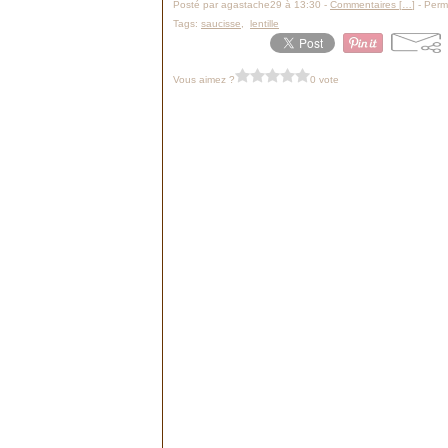
Posté par agastache29 à 13:30 -
Commentaires [
…
]
- Perma
Tags:
saucisse
,
lentille
Vous aimez ?
0 vote