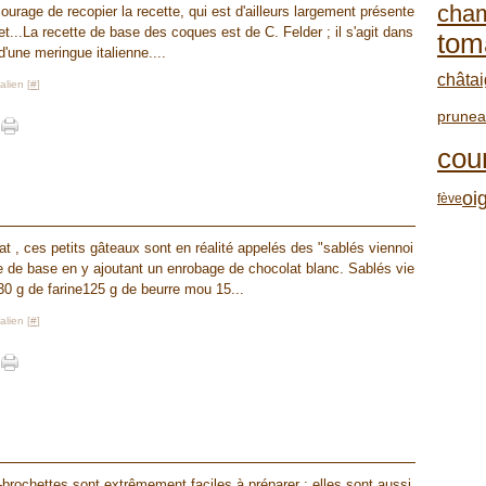
cha
ourage de recopier la recette, qui est d'ailleurs largement présente
et...La recette de base des coques est de C. Felder ; il s'agit dans
tom
d'une meringue italienne....
châta
lien [
#
]
prune
cou
oi
fève
t , ces petits gâteaux sont en réalité appelés des "sablés viennoi
tte de base en y ajoutant un enrobage de chocolat blanc. Sablés vie
30 g de farine125 g de beurre mou 15...
lien [
#
]
brochettes sont extrêmement faciles à préparer ; elles sont aussi