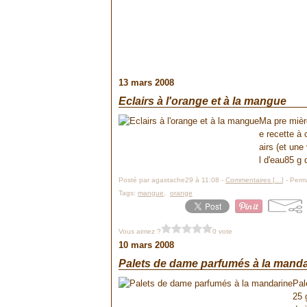
13 mars 2008
Eclairs à l'orange et à la mangue
Ma pre mièr
e recette à
airs (et une
l d'eau85 g 
Posté par agastache29 à 11:08 -
Commentaires [
…
]
- Perma
Tags:
mangue
,
orange
Vous aimez ?
0 vote
10 mars 2008
Palets de dame parfumés à la manda
Pal
25 