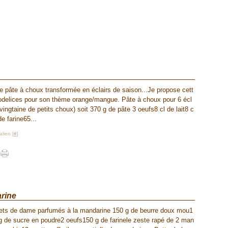
Janvi
e pâte à choux transformée en éclairs de saison...Je propose cett
 odelices pour son thème orange/mangue. Pâte à choux pour 6 écl
 vingtaine de petits choux) soit 370 g de pâte 3 oeufs8 cl de lait8 c
de farine65...
lien [
#
]
rine
ets de dame parfumés à la mandarine 150 g de beurre doux mou1
g de sucre en poudre2 oeufs150 g de farinele zeste rapé de 2 man