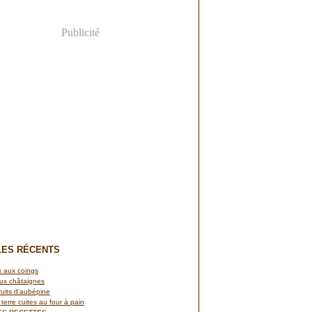
Publicité
LES RÉCENTS
 aux coings
ux châtaignes
ruits d'aubépine
terre cuites au four à pain