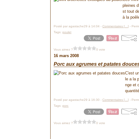
pleines d
st tout 
à la poêl
Posté par agastache29 à 14:04 -
Commentaires [
…
]
- Perma
Tags:
poulet
Vous aimez ?
0 vote
16 mars 2008
Porc aux agrumes et patates douce
C'est u
le a la 
nge et d
quantité
Posté par agastache29 à 16:30 -
Commentaires [
…
]
- Perma
Tags:
porc
Vous aimez ?
0 vote