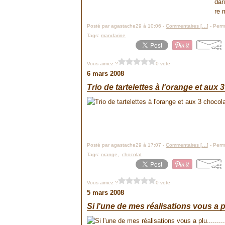
dar
re 
Posté par agastache29 à 10:06 -
Commentaires [
…
]
- Perma
Tags:
mandarine
Vous aimez ?
0 vote
6 mars 2008
Trio de tartelettes à l'orange et aux 
Posté par agastache29 à 17:07 -
Commentaires [
…
]
- Perma
Tags:
orange
,
chocolat
Vous aimez ?
0 vote
5 mars 2008
Si l'une de mes réalisations vous a plu
..