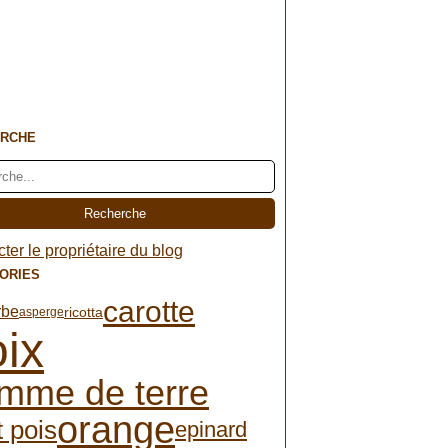
RCHE
ter le propriétaire du blog
ORIES
carotte
rbe
ricotta
asperge
ix
mme de terre
orange
t pois
epinard