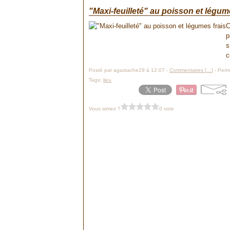
"Maxi-feuilleté" au poisson et légum
C
p
s
c
Posté par agastache29 à 12:07 -
Commentaires [
…
]
- Perma
Tags:
lieu
Vous aimez ?
0 vote