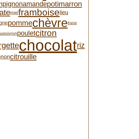
potimarron
mpignon
amande
framboise
ate
lieu
miel
chèvre
pomme
igne
fraise
citron
poulet
au
poivron
chocolat
rgette
riz
citrouille
gnon