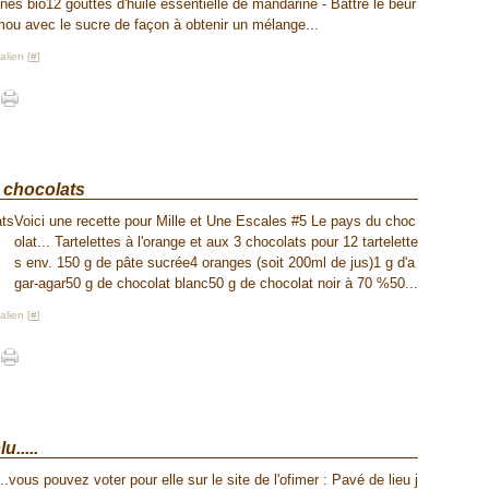
ines bio12 gouttes d'huile essentielle de mandarine - Battre le beur
mou avec le sucre de façon à obtenir un mélange...
lien [
#
]
3 chocolats
Voici une recette pour Mille et Une Escales #5 Le pays du choc
olat... Tartelettes à l'orange et aux 3 chocolats pour 12 tartelette
s env. 150 g de pâte sucrée4 oranges (soit 200ml de jus)1 g d'a
gar-agar50 g de chocolat blanc50 g de chocolat noir à 70 %50...
lien [
#
]
.....
....vous pouvez voter pour elle sur le site de l'ofimer : Pavé de lieu j