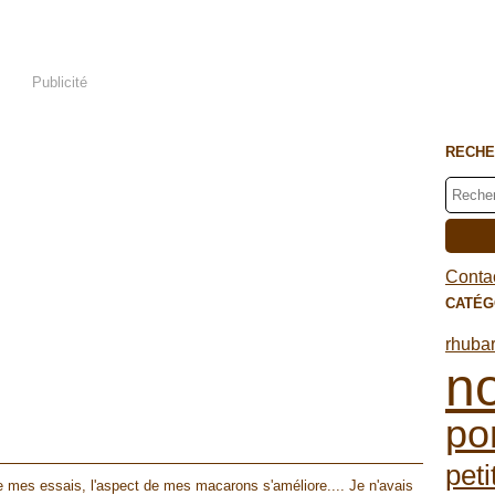
Publicité
RECHE
Contac
CATÉG
rhuba
no
po
peti
de mes essais, l'aspect de mes macarons s'améliore.... Je n'avais