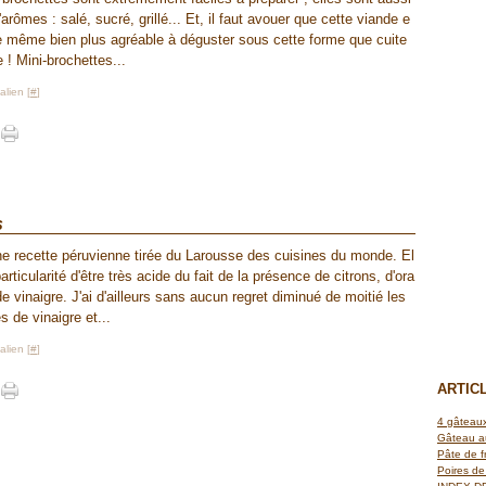
'arômes : salé, sucré, grillé... Et, il faut avouer que cette viande e
de même bien plus agréable à déguster sous cette forme que cuite
e ! Mini-brochettes...
lien [
#
]
s
ne recette péruvienne tirée du Larousse des cuisines du monde. El
particularité d'être très acide du fait de la présence de citrons, d'ora
e vinaigre. J'ai d'ailleurs sans aucun regret diminué de moitié les
s de vinaigre et...
lien [
#
]
ARTIC
4 gâteaux
Gâteau a
Pâte de f
Poires de 