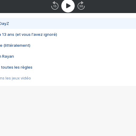
 DayZ
 a 13 ans (et vous l'avez ignoré)
e (littéralement)
im Rayan
 toutes les règles
s les jeux vidéo
us choquant de Rockstar ? - Le scandale BULLY
e plus moche de Steam
du RÊVE tourne au CAUCHEMAR
pendant 8 heures
it… à tort