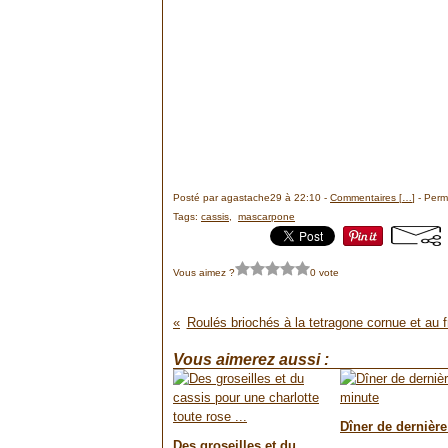
Posté par agastache29 à 22:10 -
Commentaires [
…
]
- Perma
Tags:
cassis
,
mascarpone
Vous aimez ?
0 vote
Roulés briochés à la tetragone cornue et au
Vous aimerez aussi :
Dîner de dernièr
Des groseilles et du