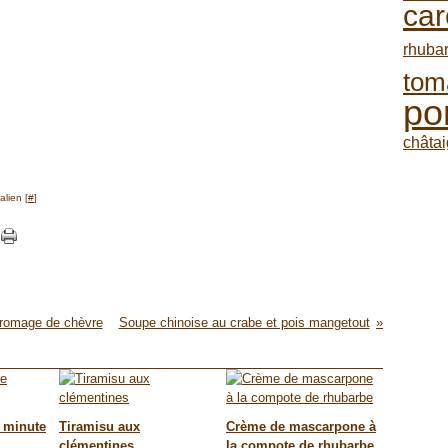
car
rhuba
tom
po
châta
lien [
#
]
 fromage de chèvre
Soupe chinoise au crabe et pois mangetout
e minute
Tiramisu aux
Crème de mascarpone à
clémentines
la compote de rhubarbe