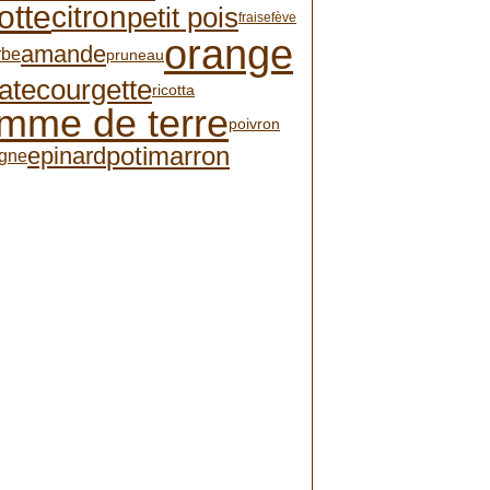
otte
citron
petit pois
fraise
fève
orange
amande
rbe
pruneau
ate
courgette
ricotta
mme de terre
poivron
potimarron
epinard
igne