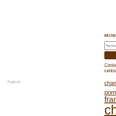
RECHE
Contac
CATÉG
cha
Publicité
po
fra
c