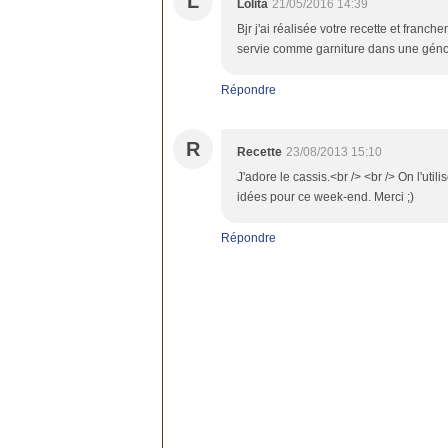
L
Lolita
21/05/2016 14:39
Bjr j'ai réalisée votre recette et franch
servie comme garniture dans une génois
Répondre
R
Recette
23/08/2013 15:10
J'adore le cassis.<br /> <br /> On l'uti
idées pour ce week-end. Merci ;)
Répondre