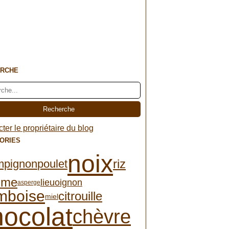
RCHE
ter le propriétaire du blog
ORIES
noix
riz
mpignon
poulet
mme
lieu
oignon
asperge
mboise
citrouille
miel
hocolat
chèvre