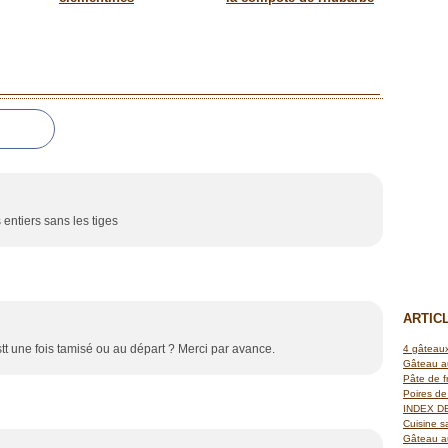
 entiers sans les tiges
ARTIC
tt une fois tamisé ou au départ ? Merci par avance.
4 gâteaux
Gâteau a
Pâte de f
Poires de 
INDEX D
Cuisine s
Gâteau au