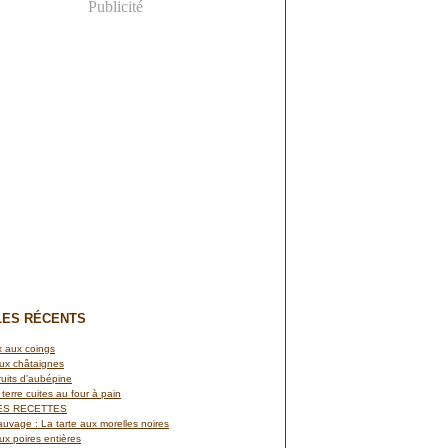
Publicité
LES RÉCENTS
 aux coings
ux châtaignes
ruits d'aubépine
terre cuites au four à pain
ES RECETTES
auvage : La tarte aux morelles noires
x poires entières