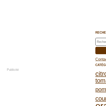
RECHE
Contac
CATÉG
Publicité
cit
tom
po
cou