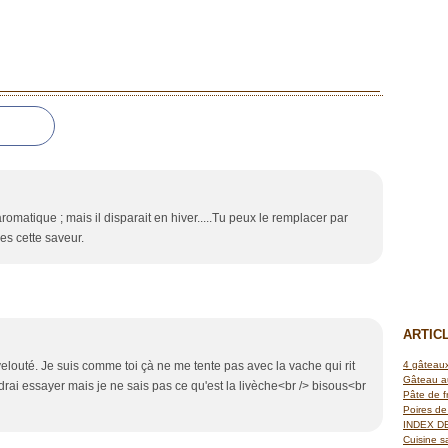
aromatique ; mais il disparait en hiver.....Tu peux le remplacer par
mes cette saveur.
ARTIC
 velouté. Je suis comme toi çà ne me tente pas avec la vache qui rit
4 gâteaux
Gâteau a
rai essayer mais je ne sais pas ce qu'est la livèche<br /> bisous<br
Pâte de f
Poires de 
INDEX D
Cuisine s