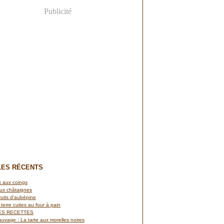
Publicité
LES RÉCENTS
 aux coings
ux châtaignes
ruits d'aubépine
terre cuites au four à pain
ES RECETTES
auvage : La tarte aux morelles noires