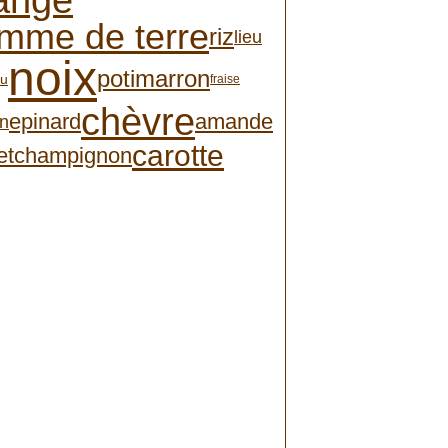
ange
mme de terre
riz
lieu
noix
potimarron
au
fraise
chèvre
epinard
amande
n
carotte
et
champignon