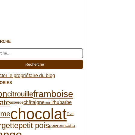
RCHE
ter le propriétaire du blog
ORIES
framboise
ron
citrouille
ate
châtaigne
rhubarbe
miel
asperge
chocolat
mme
fève
rgette
petit pois
poivron
ricotta