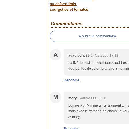
au chèvre frais,
courgettes et tomates
Commentaires
Ajouter un commentaire
A
agastache29
14/02/2009 17:42
La livèche est un céleri perpétuel très 
des feuilles de céleri branche, si tu ai
Répondre
M
mary
14/02/2009 16:34
bonsoir,<br /> il me tente vraiment ton
mais avec le fromage de chèvre je voud
/> mary
Répondre