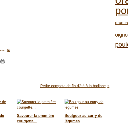
or
po
prune
oigno
poul
lien [
#
]
Petite compote de fin d'été à la badiane
 de
Savourer la première
Boulgour au curry de
courgette...
légumes